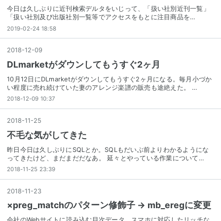
今日は久しぶりに近刊検索デルタをいじって、「扱い社別近刊一覧」
「扱い社別及び出版社別一覧等でアクセスをもとに注目商品を…
2019-02-24 18:58
2018
-
12
-
09
DLmarketがダウンしてもうすぐ2ヶ月
10月12日にDLmarketがダウンしてもうすぐ2ヶ月になる。毎月小づか
い程度に売れ続けていた妻のアレンジ楽譜の販売も途絶えた。 …
2018-12-09 10:37
2018
-
11
-
25
不毛な気がしてきた
昨日今日は久しぶりにSQLとか。SQLもだいぶ前よりわかるようにな
ってきたけど、まだまだだなあ。 延々とやっている作業について…
2018-11-25 23:39
2018
-
11
-
23
×preg_matchのパターン修飾子 → mb_eregに変更
会社のWebサイトに読み込む目次データ、スマホに対応したリッチな