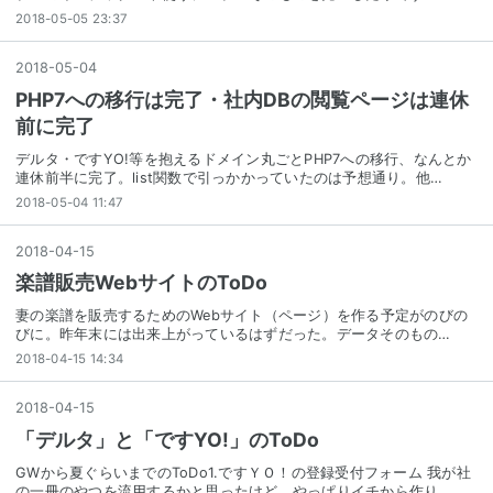
2018-05-05 23:37
2018
-
05
-
04
PHP7への移行は完了・社内DBの閲覧ページは連休
前に完了
デルタ・ですYO!等を抱えるドメイン丸ごとPHP7への移行、なんとか
連休前半に完了。list関数で引っかかっていたのは予想通り。他…
2018-05-04 11:47
2018
-
04
-
15
楽譜販売WebサイトのToDo
妻の楽譜を販売するためのWebサイト（ページ）を作る予定がのびの
びに。昨年末には出来上がっているはずだった。データそのもの…
2018-04-15 14:34
2018
-
04
-
15
「デルタ」と「ですYO!」のToDo
GWから夏ぐらいまでのToDo1.ですＹＯ！の登録受付フォーム 我が社
の一冊のやつを流用するかと思ったけど、やっぱりイチから作り…