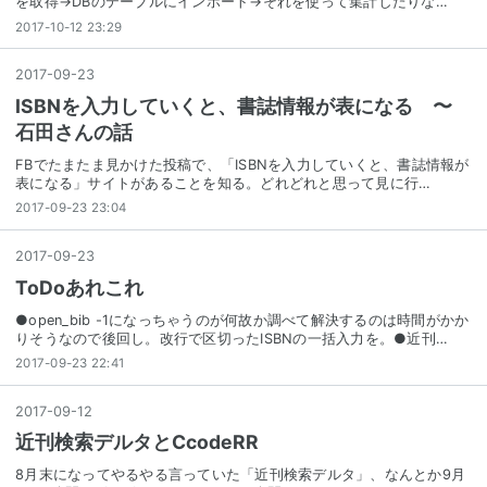
を取得→DBのテーブルにインポート→それを使って集計したりな…
2017-10-12 23:29
2017
-
09
-
23
ISBNを入力していくと、書誌情報が表になる 〜
石田さんの話
FBでたまたま見かけた投稿で、「ISBNを入力していくと、書誌情報が
表になる」サイトがあることを知る。どれどれと思って見に行…
2017-09-23 23:04
2017
-
09
-
23
ToDoあれこれ
●open_bib -1になっちゃうのが何故か調べて解決するのは時間がかか
りそうなので後回し。改行で区切ったISBNの一括入力を。●近刊…
2017-09-23 22:41
2017
-
09
-
12
近刊検索デルタとCcodeRR
8月末になってやるやる言っていた「近刊検索デルタ」、なんとか9月