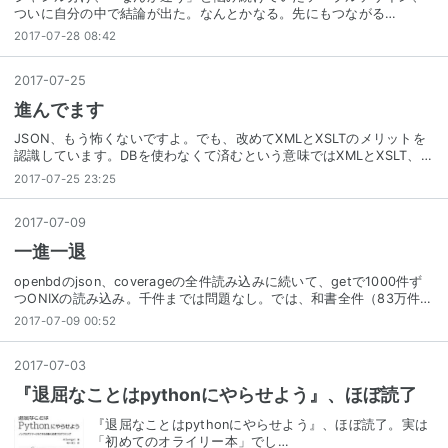
ついに自分の中で結論が出た。なんとかなる。先にもつながる…
2017-07-28 08:42
2017
-
07
-
25
進んでます
JSON、もう怖くないですよ。でも、改めてXMLとXSLTのメリットを
認識しています。DBを使わなくて済むという意味ではXMLとXSLT、…
2017-07-25 23:25
2017
-
07
-
09
一進一退
openbdのjson、coverageの全件読み込みに続いて、getで1000件ず
つONIXの読み込み。千件までは問題なし。では、和書全件（83万件…
2017-07-09 00:52
2017
-
07
-
03
『退屈なことはpythonにやらせよう』、ほぼ読了
『退屈なことはpythonにやらせよう』、ほぼ読了。実は
「初めてのオライリー本」でし…